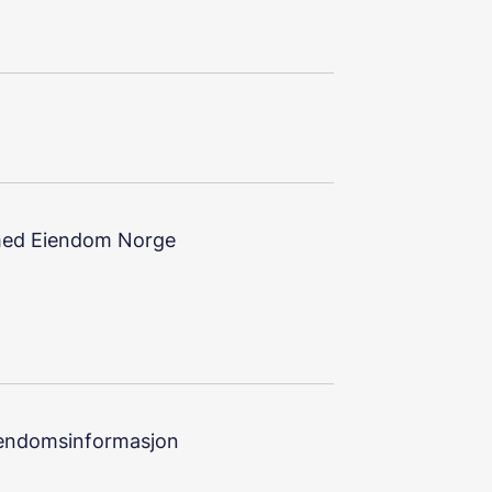
d med Eiendom Norge
eiendomsinformasjon