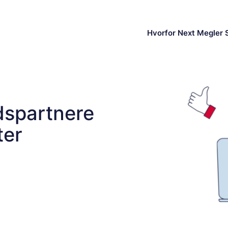
Hvorfor Next Megler 
dspartnere
ter