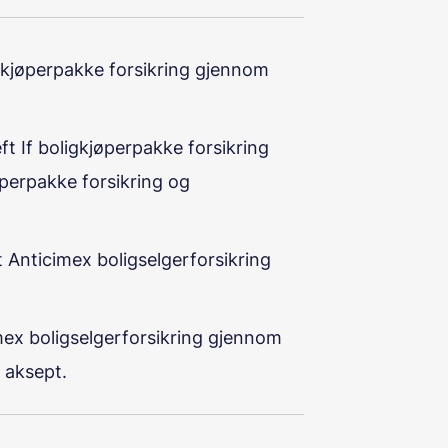
ligkjøperpakke forsikring gjennom
ft If boligkjøperpakke forsikring
perpakke forsikring og
t Anticimex boligselgerforsikring
imex boligselgerforsikring gjennom
r aksept.