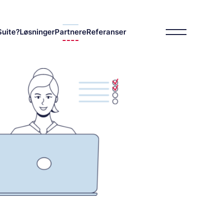
Suite?
Løsninger
Partnere
Referanser